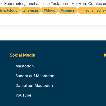
er Kubernetes, mechanische Tastaturen, He-Man, Comics u
#nextcloud
#he-man
#blogs
#comics
#mechanische-
Social Media
K
Mastodon
Sandra auf Mastodon
Daniel auf Mastodon
YouTube