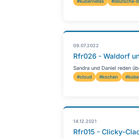
#kubernetes
#deutsche-
09.07.2022
Rfr026 - Waldorf un
Sandra und Daniel reden üb
#cloud
#kochen
#kube
14.12.2021
Rfr015 - Clicky-Cl