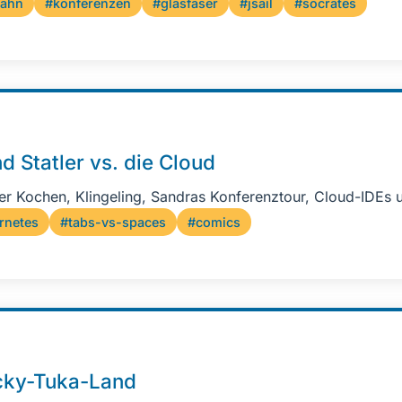
bahn
#konferenzen
#glasfaser
#jsail
#socrates
d Statler vs. die Cloud
er Kochen, Klingeling, Sandras Konferenztour, Cloud-IDEs 
rnetes
#tabs-vs-spaces
#comics
acky-Tuka-Land