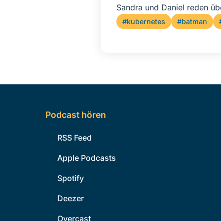
Sandra und Daniel reden üb
#kubernetes
#batman
Podcast hören
RSS Feed
Apple Podcasts
Spotify
Deezer
Overcast