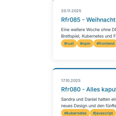
20.11.2025
Rfr085 - Weihnacht
Eine weitere Woche ohne DN
Brettspiel, Kubernetes und 
#rust
#npm
#frontend
17.10.2025
Rfr080 - Alles kapu
Sandra und Daniel hatten ei
neues Design und den fünft
#kubernetes
#javascript