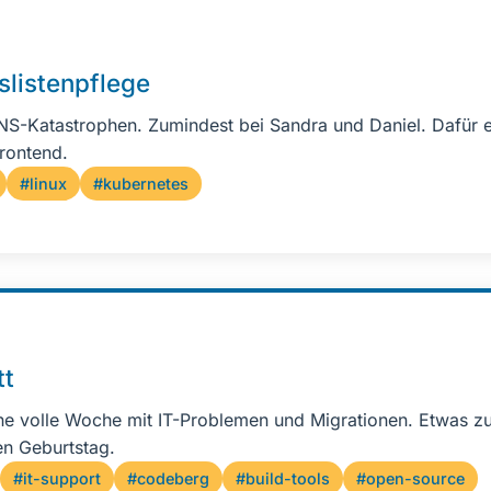
slistenpflege
S-Katastrophen. Zumindest bei Sandra und Daniel. Dafür 
Frontend.
#linux
#kubernetes
tt
ne volle Woche mit IT-Problemen und Migrationen. Etwas zu 
en Geburtstag.
#it-support
#codeberg
#build-tools
#open-source