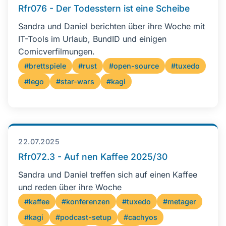
Rfr076 - Der Todesstern ist eine Scheibe
Sandra und Daniel berichten über ihre Woche mit
IT-Tools im Urlaub, BundID und einigen
Comicverfilmungen.
#brettspiele
#rust
#open-source
#tuxedo
#lego
#star-wars
#kagi
22.07.2025
Rfr072.3 - Auf nen Kaffee 2025/30
Sandra und Daniel treffen sich auf einen Kaffee
und reden über ihre Woche
#kaffee
#konferenzen
#tuxedo
#metager
#kagi
#podcast-setup
#cachyos