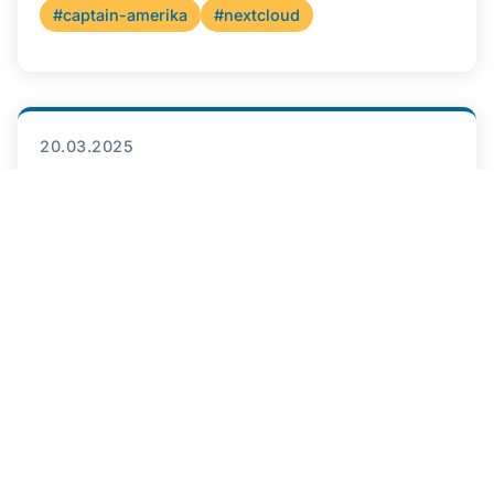
#captain-amerika
#nextcloud
20.03.2025
Rfr070 - Kommissar Parsick am Apparat
Sandra und Daniel reden über Family-IT-Support
und was sie so Neues ausprobiert haben.
#kagi
#unplugtrump
#ghostty
#fish-shell
#ccc
#epa
#ki
#flatpack
#checklisten
Podcast hören