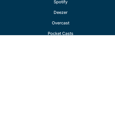
Spotify
Deezer
Overcast
Pocket Casts
Social Media
Mastodon
Sandra auf Mastodon
Daniel auf Mastodon
YouTube
Kontakt & Mehr