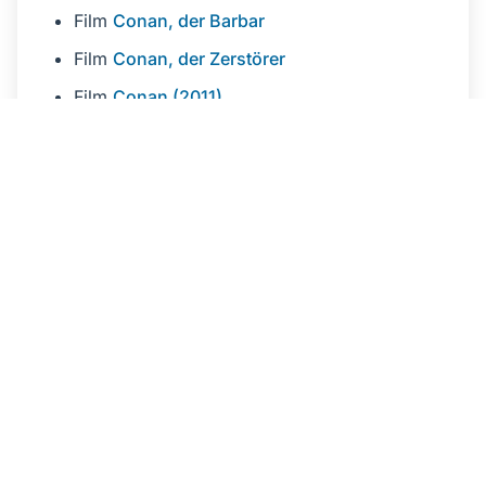
Film
Conan, der Barbar
Film
Conan, der Zerstörer
Film
Conan (2011)
Netflix
Doku zu Arnold Schwarzenegger
Film
Nightmare Before Christmas
Oper in Düsseldorf Aktion
"Zahl, soviel du
willst"
So könnt ihr uns Feedback
geben
Wenn ihr uns Feedback geben wollt, dann könnt
ihr es über folgende Kanäle:
E-Mail: info[at] ready-for-review.dev